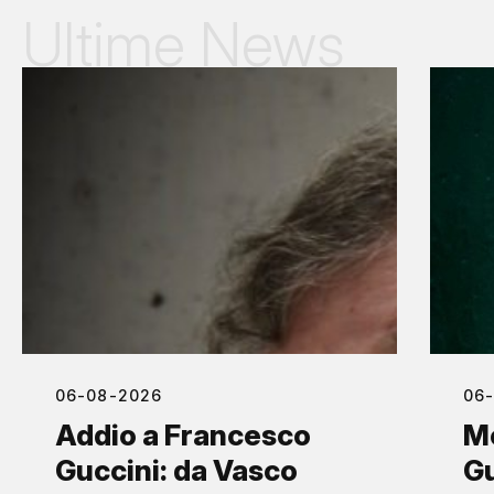
Ultime News
06-08-2026
06
Addio a Francesco
M
Guccini: da Vasco
Gu