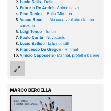
Lucio Dalla
- Dalla
Fabrizio De André
- Anime salve
Pino Daniele
- Bella 'Mbriana
Vasco Rossi
- ...Ma cosa vuoi che sia una
canzone
Luigi Tenco
- Tenco
Paolo Conte
- Novecento
Lucio Battisti
- Io tu noi tutti
Francesco De Gregori
- Rimmel
Vinicio Capossela
- Marinai, profeti e balene
MARCO BERCELLA