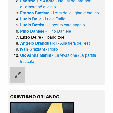
Fabrizio De André
- Non al denaro non
all'amore né al cielo
Franco Battiato
- L'era del cinghiale bianco
Lucio Dalla
- Lucio Dalla
Lucio Battisti
- Il nostro caro angelo
Pino Daniele
- Pino Daniele
Enzo Delre
- Il banditore
Angelo Branduardi
- Alla fiera dell'est
Ivan Graziani
- Pigro
Giovanna Marini
- La vivazione (La partita
truccata)
CRISTIANO ORLANDO