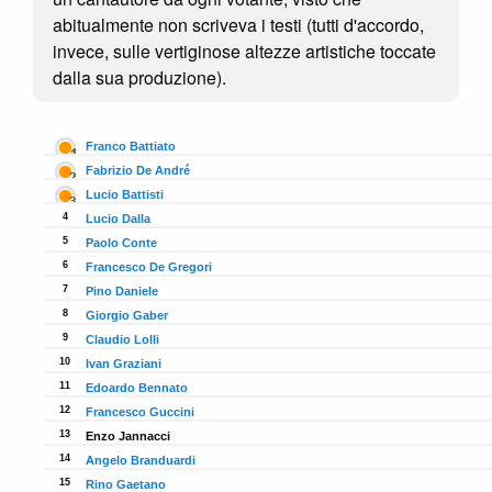
abitualmente non scriveva i testi (tutti d'accordo,
invece, sulle vertiginose altezze artistiche toccate
dalla sua produzione).
Franco Battiato
282
Fabrizio De André
240
Lucio Battisti
4
223
Lucio Dalla
210
5
Paolo Conte
154
6
Francesco De Gregori
150
7
Pino Daniele
119
8
Giorgio Gaber
116
9
Claudio Lolli
113
10
Ivan Graziani
97
11
Edoardo Bennato
96
12
Francesco Guccini
90
13
Enzo Jannacci
86
14
Angelo Branduardi
73
15
Rino Gaetano