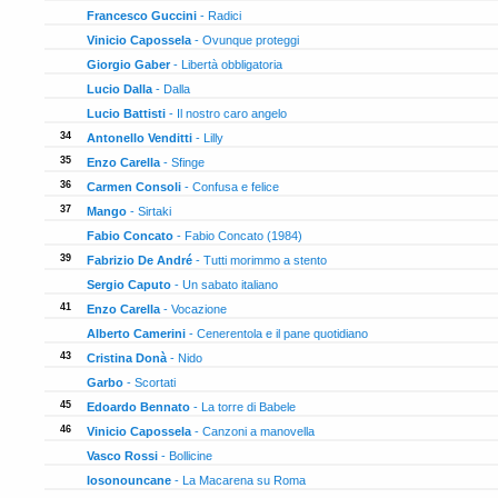
36
Francesco Guccini
- Radici
36
Vinicio Capossela
- Ovunque proteggi
36
Giorgio Gaber
- Libertà obbligatoria
36
Lucio Dalla
- Dalla
36
Lucio Battisti
- Il nostro caro angelo
36
34
Antonello Venditti
- Lilly
35
35
Enzo Carella
- Sfinge
34
36
Carmen Consoli
- Confusa e felice
27
37
Mango
- Sirtaki
26
Fabio Concato
- Fabio Concato (1984)
26
39
Fabrizio De André
- Tutti morimmo a stento
25
Sergio Caputo
- Un sabato italiano
25
41
Enzo Carella
- Vocazione
24
Alberto Camerini
- Cenerentola e il pane quotidiano
24
43
Cristina Donà
- Nido
22
Garbo
- Scortati
22
45
Edoardo Bennato
- La torre di Babele
21
46
Vinicio Capossela
- Canzoni a manovella
20
Vasco Rossi
- Bollicine
20
Iosonouncane
- La Macarena su Roma