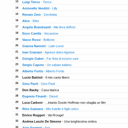
13
Luigi Tenco
- Tenco
14
Antonello Venditti
- Lilly
15
Renato Zero
- Zerofobia
16
Alice
- Elisir
17
Angelo Branduardi
- Alla fiera dell'est
18
Enzo Carella
- Vocazione
19
Vasco Rossi
- Bollicine
20
Gianna Nannini
- Latin Lover
21
Ivan Graziani
- Agnese dolce Agnese
22
Giorgio Gaber
- Far finta di essere sani
23
Sergio Caputo
- Un sabato italiano
24
Alberto Fortis
- Alberto Fortis
25
Lucio Battisti
- Il mio canto libero
26
Gino Paoli
- Gino Paoli
27
Don Backy
- Casa bianca
28
Eugenio Finardi
- Diesel
29
Luca Carboni
- ...intanto Dustin Hoffman non sbaglia un film
30
Rino Gaetano
- Mio fratello è figlio unico
31
Enrico Ruggeri
- Vai Rrouge!
32
Andrea Laszlo De Simone
- Una lunghissima ombra
33
Alan Sorrenti
- Aria