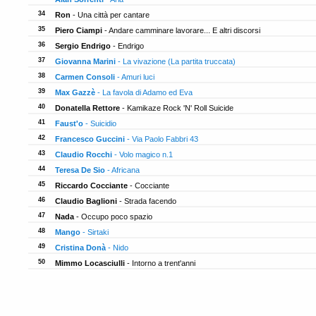
34
Ron
- Una città per cantare
35
Piero Ciampi
- Andare camminare lavorare... E altri discorsi
36
Sergio Endrigo
- Endrigo
37
Giovanna Marini
- La vivazione (La partita truccata)
38
Carmen Consoli
- Amuri luci
39
Max Gazzè
- La favola di Adamo ed Eva
40
Donatella Rettore
- Kamikaze Rock 'N' Roll Suicide
41
Faust'o
- Suicidio
42
Francesco Guccini
- Via Paolo Fabbri 43
43
Claudio Rocchi
- Volo magico n.1
44
Teresa De Sio
- Africana
45
Riccardo Cocciante
- Cocciante
46
Claudio Baglioni
- Strada facendo
47
Nada
- Occupo poco spazio
48
Mango
- Sirtaki
49
Cristina Donà
- Nido
50
Mimmo Locasciulli
- Intorno a trent'anni