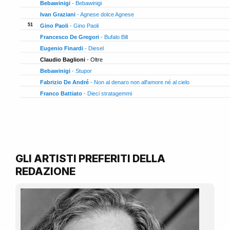
20
Bebawinigi
- Bebawinigi
20
Ivan Graziani
- Agnese dolce Agnese
20
51
Gino Paoli
- Gino Paoli
19
Francesco De Gregori
- Bufalo Bill
19
Eugenio Finardi
- Diesel
19
Claudio Baglioni
- Oltre
19
Bebawinigi
- Stupor
19
Fabrizio De André
- Non al denaro non all'amore né al cielo
19
Franco Battiato
- Dieci stratagemmi
19
GLI ARTISTI PREFERITI DELLA
REDAZIONE