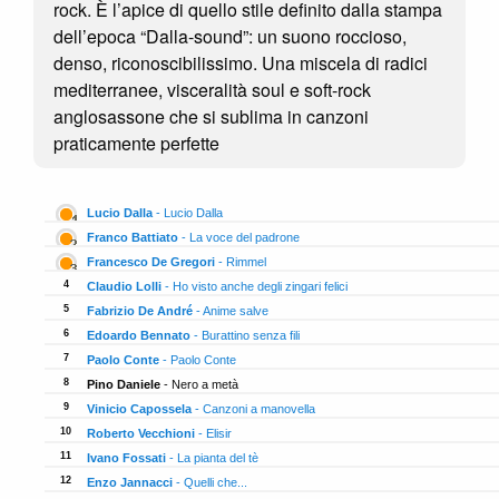
rock. È l’apice di quello stile definito dalla stampa
dell’epoca “Dalla-sound”: un suono roccioso,
denso, riconoscibilissimo. Una miscela di radici
mediterranee, visceralità soul e soft-rock
anglosassone che si sublima in canzoni
praticamente perfette
Lucio Dalla
- Lucio Dalla
Franco Battiato
- La voce del padrone
Francesco De Gregori
- Rimmel
4
Claudio Lolli
- Ho visto anche degli zingari felici
5
Fabrizio De André
- Anime salve
6
Edoardo Bennato
- Burattino senza fili
7
Paolo Conte
- Paolo Conte
8
Pino Daniele
- Nero a metà
9
Vinicio Capossela
- Canzoni a manovella
10
Roberto Vecchioni
- Elisir
11
Ivano Fossati
- La pianta del tè
12
Enzo Jannacci
- Quelli che...