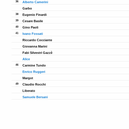
25
36
Alberto Camerini
24
Garbo
24
38
Eugenio Finardi
22
39
Cesare Basile
20
40
Gino Paoli
19
41
Ivano Fossati
18
Riccardo Cocciante
18
Giovanna Marini
18
Fabi Silvestri Gazzè
18
Alice
18
46
Carmine Tundo
17
Enrico Ruggeri
17
Margot
17
49
Claudio Rocchi
16
Liberato
16
Samuele Bersani
16