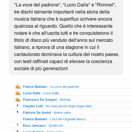
"La voce del padrone", "Lucio Dalla" e "Rimmel",
tre dischi talmente importanti nella storia della
musica italiana che è superfluo scrivere ancora
qualcosa al riguardo. Quello che è interessante
notare è che all'uscita tutti e tre conquistarono il
titolo di disco più venduto dell'anno sul mercato
italiano, a riprova di una stagione in cui il
cantautorato dominava la cultura del nostro paese,
con testi raffinati capaci di elevare la coscienza
sociale di più generazioni
Franco Battiato
- La voce del padrone
150
Lucio Dalla
- Lucio Dalla
128
Francesco De Gregori
- Rimmel
4
114
Claudio Lolli
- Ho visto anche degli zingari felici
102
5
Fabrizio De André
- Anime salve
97
Franco Battiato
- L'era del cinghiale bianco
97
7
Enzo Jannacci
- Quelli che...
86
8