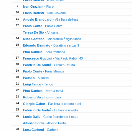
Lucio Battisti
- Anima latina
83
9
Ivan Graziani
- Pigro
77
10
Lucio Battisti
- Don Giovanni
74
11
Angelo Branduardi
- Alla fiera dell'est
66
12
Paolo Conte
- Paolo Conte
65
Teresa De Sio
- Africana
65
14
Rino Gaetano
- Mio fratello è figlio unico
61
15
Edoardo Bennato
- Burattino senza fili
59
Pino Daniele
- Bella 'mbriana
59
17
Francesco Guccini
- Via Paolo Fabbri 43
54
18
Fabrizio De André
- Creuza De Ma
52
19
Paolo Conte
- Paris Milonga
50
20
Faust'o
- Suicidio
48
21
Luigi Tenco
- Tenco
47
22
Pino Daniele
- Nero a metà
45
23
Roberto Vecchioni
- Elisir
43
24
Giorgio Gaber
- Far finta di essere sani
39
25
Fabrizio De André
- La buona novella
38
26
Lucio Dalla
- Come è profondo il mare
37
Alberto Fortis
- Alberto Fortis
37
28
Luca Carboni
- Carboni