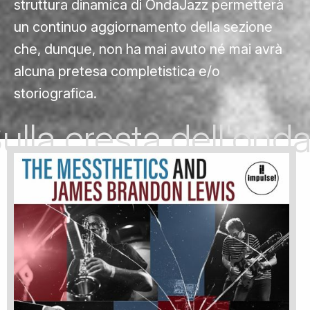
struttura dinamica di OndaJazz permetterà
un continuo aggiornamento della sezione
che, dunque, non ha mai avuto né mai avrà
alcuna pretesa completistica e/o
storiografica.
ulla cresta dell'ond