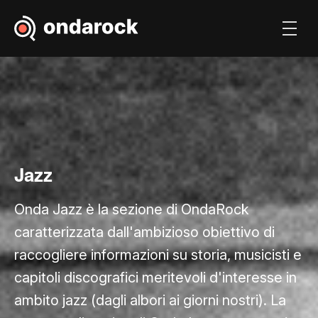
Jazz
Onda Jazz è la sezione di OndaRock
caratterizzata dall'ambizioso obiettivo di
raccogliere informazioni su storia, musicisti e
capitoli discografici meritevoli d'interesse in
ambito jazz (dagli albori ai giorni nostri). La