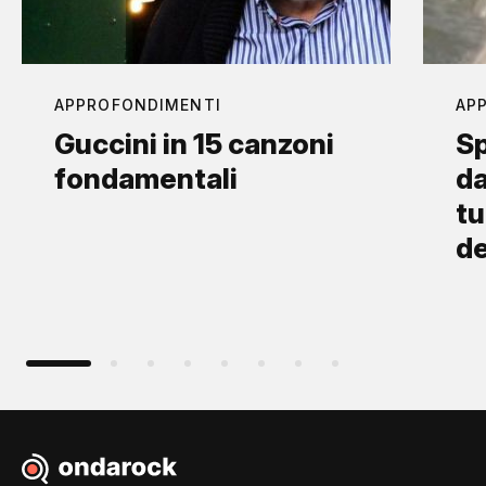
APPROFONDIMENTI
AP
Guccini in 15 canzoni
Sp
fondamentali
da
tu
d