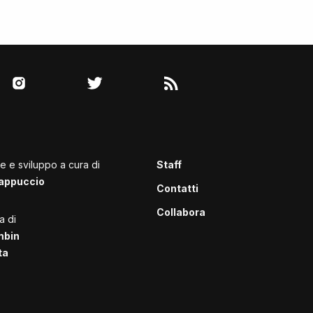
le e sviluppo a cura di
Staff
appuccio
Contatti
Collabora
a di
mbin
ta