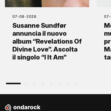
07-08-2026
07
Susanne Sundfør
Mo
annuncia il nuovo
mu
album “Revelations Of
pr
Divine Love”. Ascolta
Ma
il singolo “I It Am”
ta