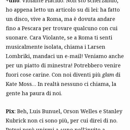
+uno
: Violante Placido. Non sto scherzando,
ho appena letto un articolo su di lei: ha fatto
un disco, vive a Roma, ma è dovuta andare
fino a Pescara per trovare qualcuno con cui
suonare. Cara Violante, se a Roma ti senti
musicalmente isolata, chiama i Larsen
Lombriki, mandaci un e-mail! Veniamo anche
per un piatto di minestra! Potrebbero venire
fuori cose carine. Con noi diventi più
glam
di
Kate Moss… In realtà nessuno ci chiama, la
gente ha paura di noi.
Pix
: Beh, Luis Bunuel, Orson Welles e Stanley
Kubrick non ci sono più, per cui direi di no.
Potrei però unirmi a +uno nell'invito a