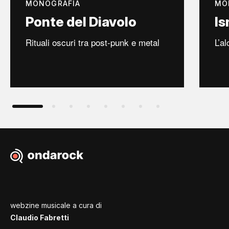
MONOGRAFIA
MO
Ponte del Diavolo
Is
Rituali oscuri tra post-punk e metal
L’a
webzine musicale a cura di
Claudio Fabretti