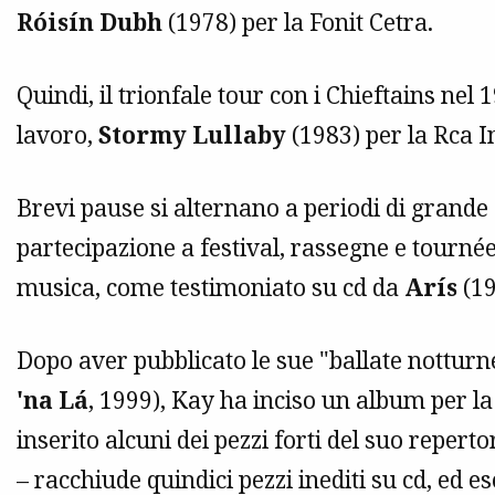
Róisín Dubh
(1978) per la Fonit Cetra.
Quindi, il trionfale tour con i Chieftains nel
lavoro,
Stormy Lullaby
(1983) per la Rca I
Brevi pause si alternano a periodi di grande a
partecipazione a festival, rassegne e tournée
musica, come testimoniato su cd da
Arís
(19
Dopo aver pubblicato le sue "ballate notturn
'na Lá
, 1999), Kay ha inciso un album per la 
inserito alcuni dei pezzi forti del suo reperto
– racchiude quindici pezzi inediti su cd, ed es