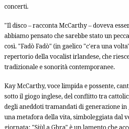
concerti.
"Il disco – racconta McCarthy – doveva esse
abbiamo pensato che sarebbe stato un peccato
così. "Fadò Fadò" (in gaelico "c'era una volta"
repertorio della vocalist irlandese, che ries
tradizionale e sonorità contemporanee.
Kay McCarthy, voce limpida e possente, canta
sotto il giogo inglese, del conflitto tra catto
degli aneddoti tramandati di generazione in g
una metafora della vita, simboleggiata dal vo
giornata; "Siùl a Ghra" è un lamento che acco