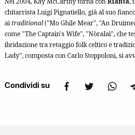
Nel 2004, Kay McCarthy torna con
Rianta
,
chitarrista Luigi Pignatiello, già al suo fianc
ai
traditional
("Mo Ghile Mear", "An Druimean
come "The Captain's Wife", "Nòralaì", che te
ibridazione tra retaggio folk celtico e tradiz
Lady", composta con Carlo Stoppoloni, si avve
Condividi su