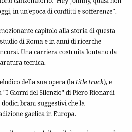
n tono canzonatorio: 'Hey Johnny, quasi non
gi, in un'epoca di conflitti e sofferenze".
ozionante capitolo alla storia di questa
kstudio di Roma e in anni di ricerche
oncorsi. Una carriera costruita lontano da
aratura tecnica.
elodico della sua opera (la
title track
), e
"I Giorni del Silenzio" di Piero Ricciardi
 dodici brani suggestivi che la
adizione gaelica in Europa.