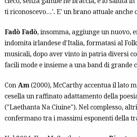
cieco, senza gambe né braccia, e lo saluta i
ti riconoscevo…'. E' un brano attuale anche og
Fadò Fadò
, insomma, aggiunge un nuovo, em
indomita irlandese d'Italia, formatasi al Fol
musicali, dopo aver vinto in patria diversi c
facili mode e insieme a una band di grande c
Con
Am
(2000), McCarthy accentua il lato m
cesella un raffinato adattamento della poesia 
("Laethanta Na Ciuine"). Nel complesso, altri
confermano tra i massimi esponenti della tr