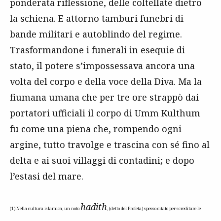
ponderata riflessione, delle coltellate dietro
la schiena. E attorno tamburi funebri di
bande militari e autoblindo del regime.
Trasformandone i funerali in esequie di
stato, il potere s’impossessava ancora una
volta del corpo e della voce della Diva. Ma la
fiumana umana che per tre ore strappò dai
portatori ufficiali il corpo di Umm Kulthum
fu come una piena che, rompendo ogni
argine, tutto travolge e trascina con sé fino al
delta e ai suoi villaggi di contadini; e dopo
l’estasi del mare.
hadith
(1) Nella cultura islamica, un noto
, (detto del Profeta) spesso citato per screditare le