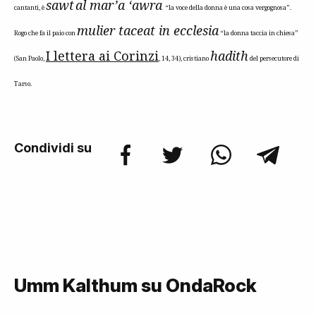
sawt
al mar’a ‘awra
cantanti, è
“la voce della donna è una cosa vergognosa”.
mulier taceat in ecclesia
Rogo che fa il paio con
“la donna taccia in chiesa”
I lettera ai Corinzi
hadith
(San Paolo,
, 14, 34), cristiano
del persecutore di
Tarso.
Condividi su
Umm Kalthum su OndaRock