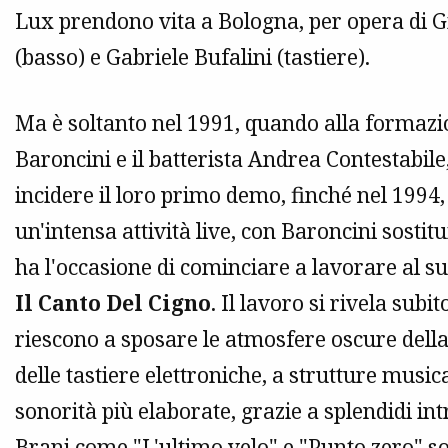
Lux prendono vita a Bologna, per opera di Gi
(basso) e Gabriele Bufalini (tastiere).
Ma è soltanto nel 1991, quando alla formazi
Baroncini e il batterista Andrea Contestabile,
incidere il loro primo demo, finché nel 1994,
un'intensa attività live, con Baroncini sostit
ha l'occasione di cominciare a lavorare al su
Il Canto Del Cigno
. Il lavoro si rivela sub
riescono a sposare le atmosfere oscure della
delle tastiere elettroniche, a strutture musi
sonorità più elaborate, grazie a splendidi intr
Brani come "L'ultimo velo" e "Punto zero" so