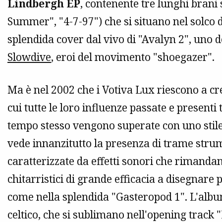
Lindbergh EP
, contenente tre lunghi brani
Summer", "4-7-97") che si situano nel solco d
splendida cover dal vivo di "Avalyn 2", uno d
Slowdive
, eroi del movimento "shoegazer".
Ma è nel 2002 che i Votiva Lux riescono a cre
cui tutte le loro influenze passate e present
tempo stesso vengono superate con uno stil
vede innanzitutto la presenza di trame strum
caratterizzate da effetti sonori che rimanda
chitarristici di grande efficacia a disegnare
come nella splendida "Gasteropod 1". L'albu
celtico, che si sublimano nell'opening track "