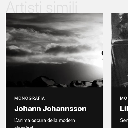
Artisti simili
MONOGRAFIA
MO
Johann Johannsson
Li
L’anima oscura della modern
Sen
classical