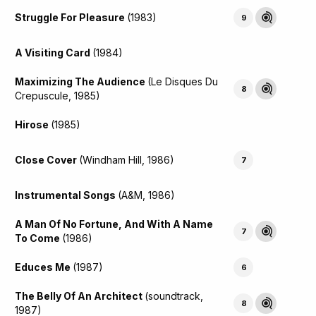
Struggle For Pleasure
(1983)
9
A Visiting Card
(1984)
Maximizing The Audience
(Le Disques Du
8
Crepuscule, 1985)
Hirose
(1985)
Close Cover
(Windham Hill, 1986)
7
Instrumental Songs
(A&M, 1986)
A Man Of No Fortune, And With A Name
7
To Come
(1986)
Educes Me
(1987)
6
The Belly Of An Architect
(soundtrack,
8
1987)