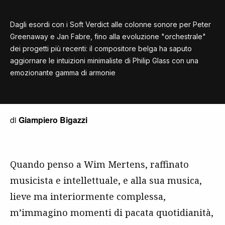
Dagli esordi con i Soft Verdict alle colonne sonore per Peter
Greenaway e Jan Fabre, fino alla evoluzione "orchestrale"
dei progetti più recenti: il compositore belga ha saputo
aggiornare le intuizioni minimaliste di Philip Glass con una
emozionante gamma di armonie
di
Giampiero Bigazzi
Quando penso a Wim Mertens, raffinato
musicista e intellettuale, e alla sua musica,
lieve ma interiormente complessa,
m’immagino momenti di pacata quotidianità,