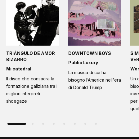
TRIÁNGULO DE AMOR
DOWNTOWN BOYS
SIM
BIZARRO
VE
Public Luxury
Mi catedral
Wo
La musica di cui ha
Il disco che consacra la
Un c
bisogno l’America nell'era
formazione galiziana tra i
bis
di Donald Trump
migliori interpreti
inve
shoegaze
per
quel