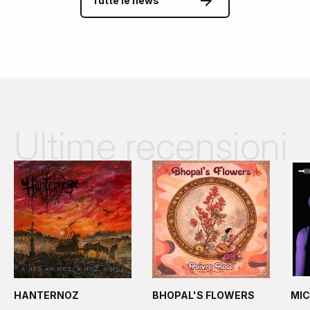
Tutte le news
Ultime recensioni
HANTERNOZ
BHOPAL'S FLOWERS
MIC