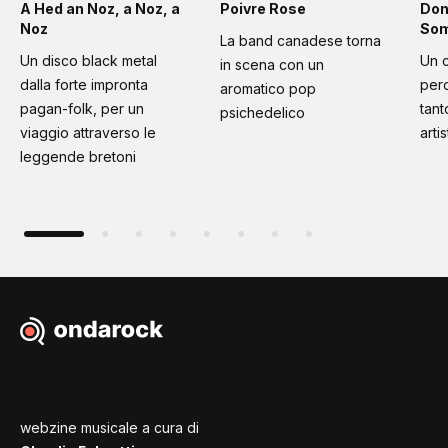
A Hed an Noz, a Noz, a
Poivre Rose
Don
Noz
Som
La band canadese torna
Un disco black metal
Un 
in scena con un
dalla forte impronta
per
aromatico pop
pagan-folk, per un
tant
psichedelico
viaggio attraverso le
artis
leggende bretoni
webzine musicale a cura di