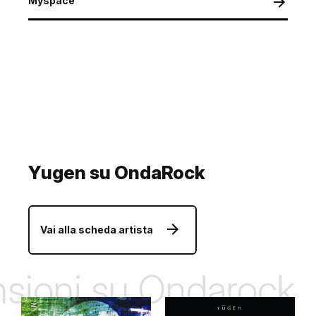
Myspace
Yugen su OndaRock
Vai alla scheda artista
ensioni su Ondarock