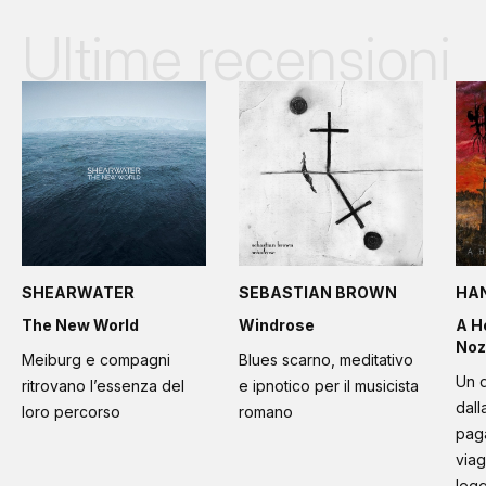
Ultime recensioni
SHEARWATER
SEBASTIAN BROWN
HA
The New World
Windrose
A H
Noz
Meiburg e compagni
Blues scarno, meditativo
Un d
ritrovano l’essenza del
e ipnotico per il musicista
dall
loro percorso
romano
paga
viag
leg