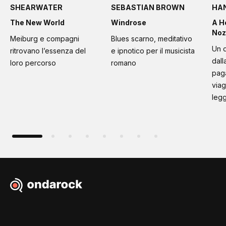
SHEARWATER
SEBASTIAN BROWN
HA
The New World
Windrose
A H
Noz
Meiburg e compagni
Blues scarno, meditativo
Un d
ritrovano l’essenza del
e ipnotico per il musicista
dall
loro percorso
romano
paga
viag
leg