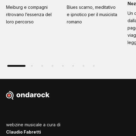
Noz
Meiburg e compagni
Blues scarno, meditativo
Un d
ritrovano l’essenza del
e ipnotico per il musicista
dall
loro percorso
romano
paga
viag
leg
webzine musicale a cura di
Claudio Fabretti