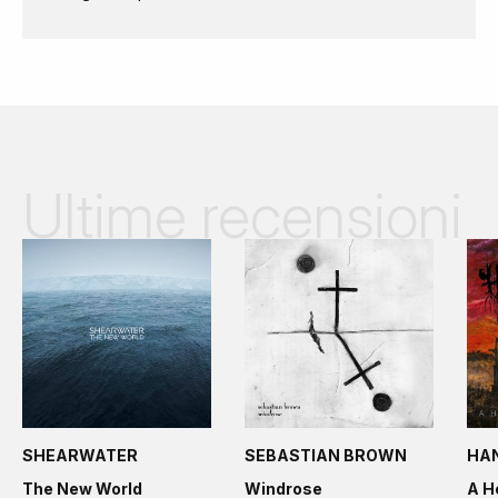
Ultime recensioni
SHEARWATER
SEBASTIAN BROWN
HA
The New World
Windrose
A H