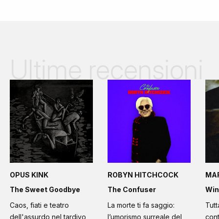
Ultime recensioni
OPUS KINK
ROBYN HITCHCOCK
MA
The Sweet Goodbye
The Confuser
Win
Caos, fiati e teatro
La morte ti fa saggio:
Tutt
dell'assurdo nel tardivo
l’umorismo surreale del
cont