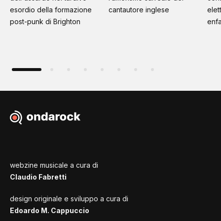
esordio della formazione
cantautore inglese
elet
post-punk di Brighton
enfa
webzine musicale a cura di
Claudio Fabretti
design originale e sviluppo a cura di
Edoardo M. Cappuccio