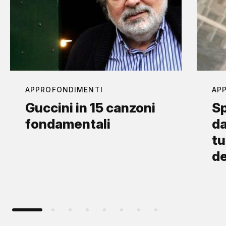
APPROFONDIMENTI
AP
Guccini in 15 canzoni
Sp
fondamentali
da
tu
d