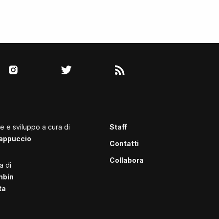
le e sviluppo a cura di
Staff
appuccio
Contatti
Collabora
a di
mbin
ta