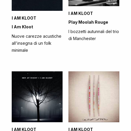
I AM KLOOT
I AM KLOOT
Play Moolah Rouge
I Am Kloot
I bozzetti autunnali del trio
Nuove carezze acustiche
di Manchester
all'insegna di un folk
minimale
I AM KLOOT
I AM KLOOT