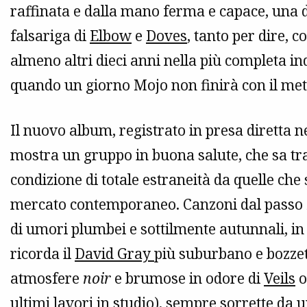
raffinata e dalla mano ferma e capace, una di
falsariga di
Elbow
e
Doves
, tanto per dire, c
almeno altri dieci anni nella più completa ind
quando un giorno Mojo non finirà con il mett
Il nuovo album, registrato in presa diretta neg
mostra un gruppo in buona salute, che sa tr
condizione di totale estraneità da quelle che 
mercato contemporaneo. Canzoni dal passo f
di umori plumbei e sottilmente autunnali, in
ricorda il
David Gray
più suburbano e bozzett
atmosfere
noir
e brumose in odore di
Veils
ultimi lavori in studio), sempre sorrette da 