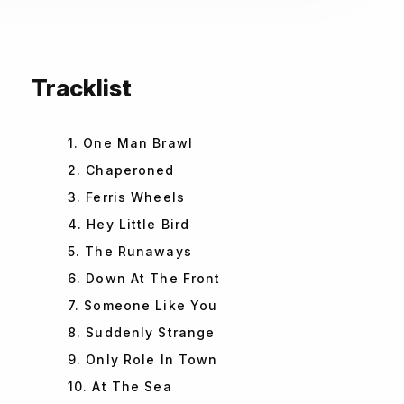
Tracklist
1. One Man Brawl
2. Chaperoned
3. Ferris Wheels
4. Hey Little Bird
5. The Runaways
6. Down At The Front
7. Someone Like You
8. Suddenly Strange
9. Only Role In Town
10. At The Sea