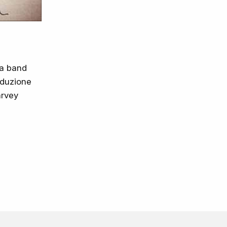
lla band
oduzione
arvey