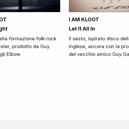
OOT
I AM KLOOT
ght
Let It All In
 della formazione folk-rock
Il sesto, ispirato disco de
ster, prodotto da Guy
inglese, ancora con la pr
gli Elbow
del vecchio amico Guy G