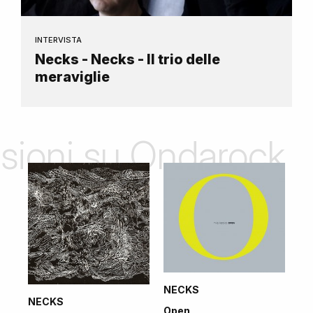
INTERVISTA
Necks - Necks - Il trio delle
meraviglie
nsioni su Ondarock
NECKS
NECKS
Open