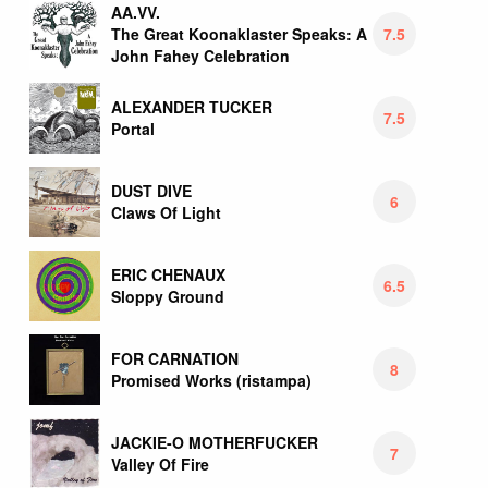
AA.VV.
7.5
The Great Koonaklaster Speaks: A
John Fahey Celebration
ALEXANDER TUCKER
7.5
Portal
DUST DIVE
6
Claws Of Light
ERIC CHENAUX
6.5
Sloppy Ground
FOR CARNATION
8
Promised Works (ristampa)
JACKIE-O MOTHERFUCKER
7
Valley Of Fire