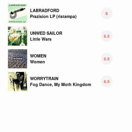
LABRADFORD
8
Prazision LP (ristampa)
UNWED SAILOR
6.5
Little Wars
WOMEN
6.5
Women
WORRYTRAIN
6.5
Fog Dance, My Moth Kingdom