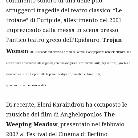
commento sonoro di una delle può
struggenti tragedie del teatro classico: “Le
troiane” di Euripide, allestimento del 2001
impreziosito dalla messa in scena presso
l’antico teatro greco dell’Epidauro.
Trojan
Women
(2002) si fonda sul ricorso a timbri della tradizione popolare, non solo ellenica, ma
anche turca e mediorientale in genere, con una congerie di strumenti: lauto, ney, santuri, lyra. Ma a
dare nerbo al disco è soprattutto la presenza degli imponenti cori femminili,
quasi esclusivamente monodici.
Di recente, Eleni Karaindrou ha composto le
musiche del film di Anghelopoulos
The
Weeping Meadow
, presentato nel febbraio
2007 al Festival del Cinema di Berlino.