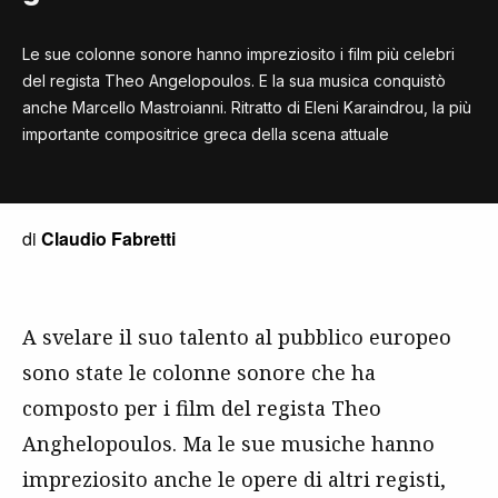
Le sue colonne sonore hanno impreziosito i film più celebri
del regista Theo Angelopoulos. E la sua musica conquistò
anche Marcello Mastroianni. Ritratto di Eleni Karaindrou, la più
importante compositrice greca della scena attuale
di
Claudio Fabretti
A svelare il suo talento al pubblico europeo
sono state le colonne sonore che ha
composto per i film del regista Theo
Anghelopoulos. Ma le sue musiche hanno
impreziosito anche le opere di altri registi,