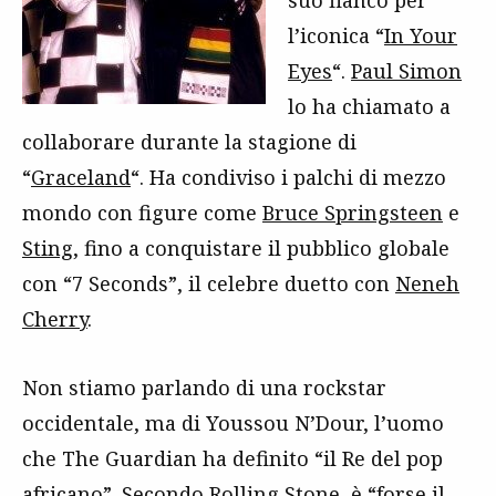
l’iconica “
In Your
Eyes
“.
Paul Simon
lo ha chiamato a
collaborare durante la stagione di
“
Graceland
“. Ha condiviso i palchi di mezzo
mondo con figure come
Bruce Springsteen
e
Sting
, fino a conquistare il pubblico globale
con “7 Seconds”, il celebre duetto con
Neneh
Cherry
.
Non stiamo parlando di una rockstar
occidentale, ma di Youssou N’Dour, l’uomo
che The Guardian ha definito “il Re del pop
africano”. Secondo Rolling Stone, è “forse il