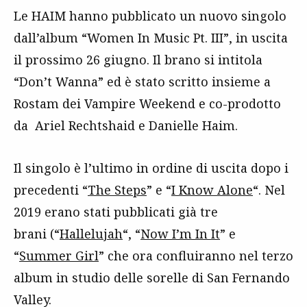
Le HAIM hanno pubblicato un nuovo singolo
dall’album “Women In Music Pt. III”, in uscita
il prossimo 26 giugno. Il brano si intitola
“Don’t Wanna” ed è stato scritto insieme a
Rostam dei Vampire Weekend e co-prodotto
da
Ariel Rechtshaid e
Danielle Haim
.
Il singolo è l’ultimo in ordine di uscita dopo i
precedenti “
The Steps
” e “
I Know Alone
“. Nel
2019 erano stati pubblicati già tre
brani (“
Hallelujah
“, “
Now I’m In It
” e
“
Summer Girl
” che ora confluiranno nel terzo
album in studio delle sorelle di San Fernando
Valley.