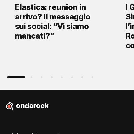
Elastica: reunion in
I 
arrivo? Il messaggio
S
sui social: “Vi siamo
l’
mancati?”
Ro
co