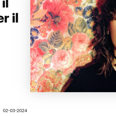
il
r il
02-03-2024