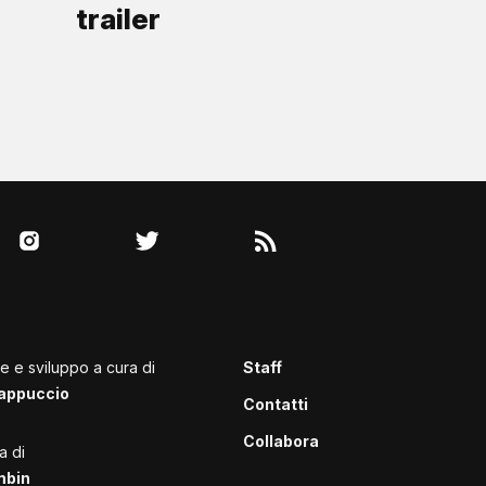
trailer
le e sviluppo a cura di
Staff
appuccio
Contatti
Collabora
a di
mbin