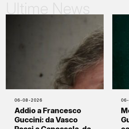
Ultime News
06-08-2026
06
Addio a Francesco
M
Guccini: da Vasco
Gu
Rossi a Capossela, da
ca