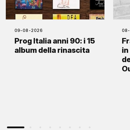
09-08-2026
08
Prog Italia anni 90: i 15
Fr
album della rinascita
in
de
O