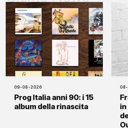
09-08-2026
08
Prog Italia anni 90: i 15
Fr
album della rinascita
in
de
O