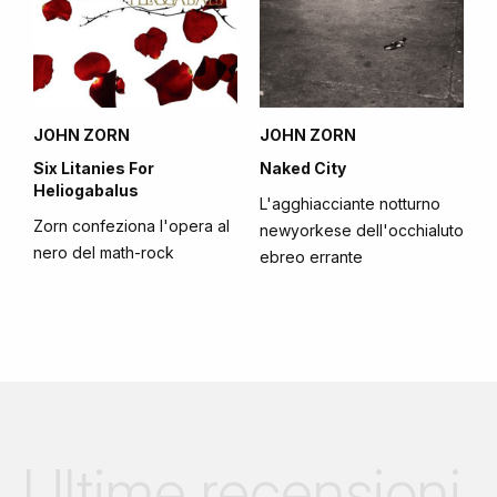
JOHN ZORN
JOHN ZORN
Six Litanies For
Naked City
Heliogabalus
L'agghiacciante notturno
Zorn confeziona l'opera al
newyorkese dell'occhialuto
nero del math-rock
ebreo errante
Ultime recensioni