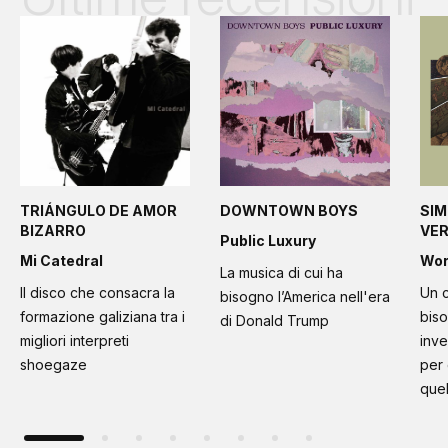
TRIÁNGULO DE AMOR
DOWNTOWN BOYS
SIM
BIZARRO
VE
Public Luxury
Mi Catedral
Wo
La musica di cui ha
Il disco che consacra la
Un c
bisogno l’America nell'era
formazione galiziana tra i
bis
di Donald Trump
migliori interpreti
inve
shoegaze
per
quel