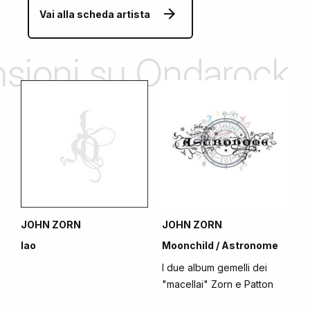
Vai alla scheda artista
ensioni su Ondarock
JOHN ZORN
JOHN ZORN
Iao
Moonchild / Astronome
I due album gemelli dei
"macellai" Zorn e Patton