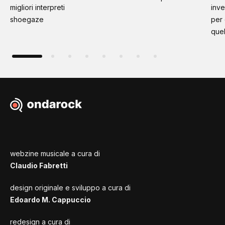
migliori interpreti
inve
shoegaze
per
quel
webzine musicale a cura di
Claudio Fabretti
design originale e sviluppo a cura di
Edoardo M. Cappuccio
redesign a cura di