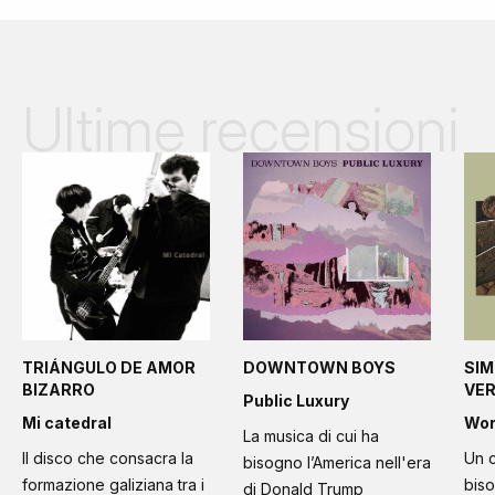
Ultime recensioni
TRIÁNGULO DE AMOR
DOWNTOWN BOYS
SIM
BIZARRO
VE
Public Luxury
Mi catedral
Wo
La musica di cui ha
Il disco che consacra la
Un c
bisogno l’America nell'era
formazione galiziana tra i
bis
di Donald Trump