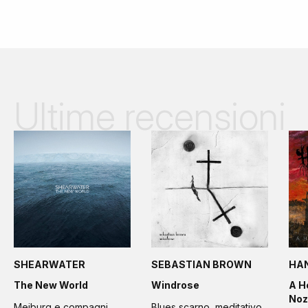
Ultime recensioni
SHEARWATER
SEBASTIAN BROWN
HA
The New World
Windrose
A H
Noz
Meiburg e compagni
Blues scarno, meditativo