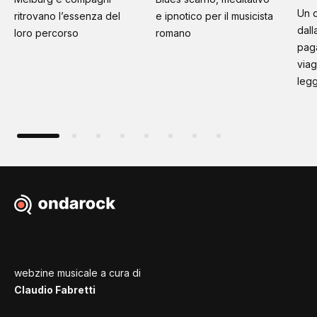
Un d
ritrovano l’essenza del
e ipnotico per il musicista
dall
loro percorso
romano
paga
viag
leg
webzine musicale a cura di
Claudio Fabretti