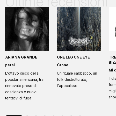
Ultime recensioni
ARIANA GRANDE
ONE LEG ONE EYE
TRI
BI
petal
Crone
Mi 
L'ottavo disco della
Un rituale sabbatico, un
Il d
popstar americana, tra
folk destrutturato,
form
rinnovate prese di
l'apocalisse
migl
coscienza e nuovi
sho
tentativi di fuga