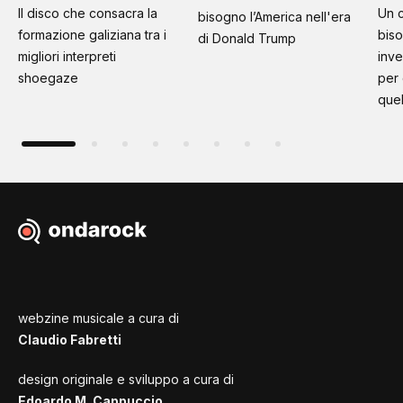
Il disco che consacra la
Un c
bisogno l’America nell'era
formazione galiziana tra i
bis
di Donald Trump
migliori interpreti
inve
shoegaze
per
quel
webzine musicale a cura di
Claudio Fabretti
design originale e sviluppo a cura di
Edoardo M. Cappuccio