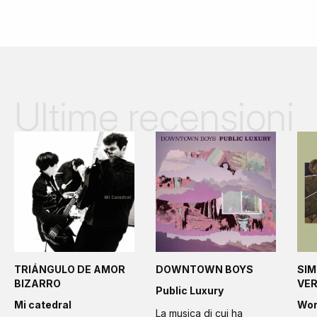
Ultime recensioni
TRIÁNGULO DE AMOR
DOWNTOWN BOYS
SIM
BIZARRO
VE
Public Luxury
Mi catedral
Wo
La musica di cui ha