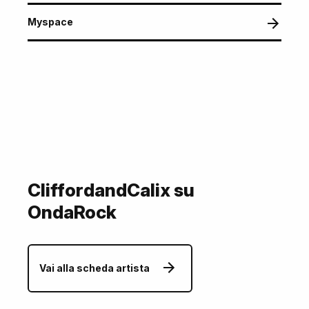
Myspace
CliffordandCalix su
OndaRock
Vai alla scheda artista