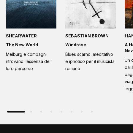
SHEARWATER
SEBASTIAN BROWN
HA
The New World
Windrose
A H
Noz
Meiburg e compagni
Blues scarno, meditativo
Un d
ritrovano l’essenza del
e ipnotico per il musicista
dall
loro percorso
romano
paga
viag
leg