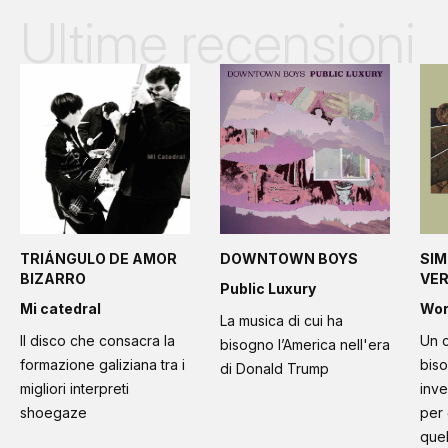
Ultime recensioni
TRIÁNGULO DE AMOR
DOWNTOWN BOYS
SIM
BIZARRO
VE
Public Luxury
Mi catedral
Wo
La musica di cui ha
Il disco che consacra la
Un c
bisogno l’America nell'era
formazione galiziana tra i
bis
di Donald Trump
migliori interpreti
inve
shoegaze
per
quel