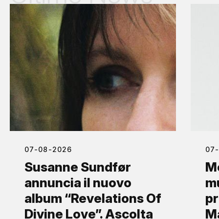
07-08-2026
07
Susanne Sundfør
Mo
annuncia il nuovo
mu
album “Revelations Of
pr
Divine Love”. Ascolta
Ma