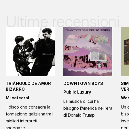
Ultime recensioni
TRIÁNGULO DE AMOR
DOWNTOWN BOYS
SIM
BIZARRO
VE
Public Luxury
Mi catedral
Wo
La musica di cui ha
Il disco che consacra la
Un c
bisogno l’America nell'era
formazione galiziana tra i
bis
di Donald Trump
migliori interpreti
inve
shoegaze
per