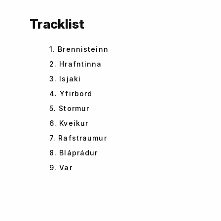
Tracklist
1. Brennisteinn
2. Hrafntinna
3. Isjaki
4. Yfirbord
5. Stormur
6. Kveikur
7. Rafstraumur
8. Bláprádur
9. Var