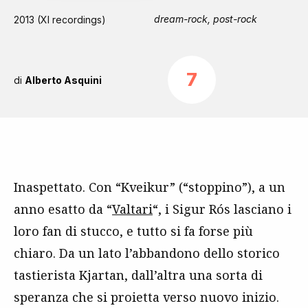
dream-rock, post-rock
2013 (Xl recordings)
7
di
Alberto Asquini
Inaspettato. Con “Kveikur”
(“stoppino”),
a un
anno esatto da
“
Valtari
“,
i Sigur Rós
lasciano i
loro fan di stucco, e tutto si fa forse più
chiar
o. Da un lato l’abbandono dello storico
tastierista
Kjartan
, dall’altra una sorta di
speranza che si proietta verso nuovo inizio.