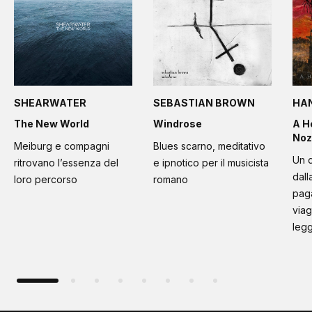
SHEARWATER
SEBASTIAN BROWN
HA
The New World
Windrose
A H
Noz
Meiburg e compagni
Blues scarno, meditativo
Un d
ritrovano l’essenza del
e ipnotico per il musicista
dall
loro percorso
romano
paga
viag
leg