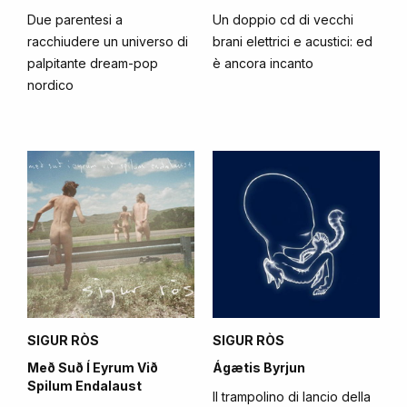
Due parentesi a
Un doppio cd di vecchi
racchiudere un universo di
brani elettrici e acustici: ed
palpitante dream-pop
è ancora incanto
nordico
SIGUR RÒS
SIGUR RÒS
Með Suð Í Eyrum Við
Ágætis Byrjun
Spilum Endalaust
Il trampolino di lancio della