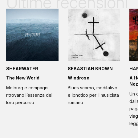
Ultime recensioni
SHEARWATER
SEBASTIAN BROWN
HA
The New World
Windrose
A H
Noz
Meiburg e compagni
Blues scarno, meditativo
Un d
ritrovano l’essenza del
e ipnotico per il musicista
dall
loro percorso
romano
paga
viag
leg