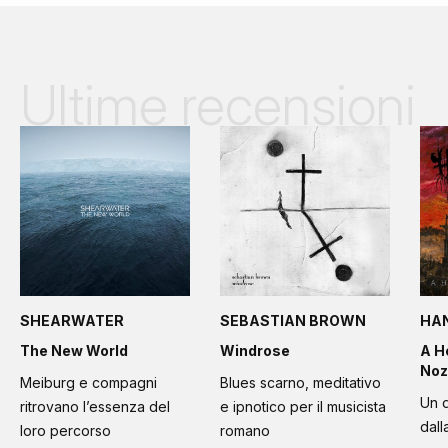
Ultime recensioni
SHEARWATER
SEBASTIAN BROWN
HA
The New World
Windrose
A H
Noz
Meiburg e compagni
Blues scarno, meditativo
Un d
ritrovano l’essenza del
e ipnotico per il musicista
dall
loro percorso
romano