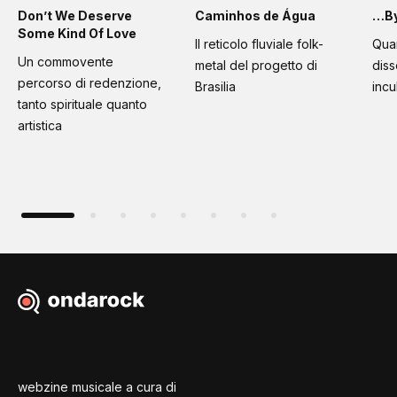
Don’t We Deserve
Caminhos de Água
…By
Some Kind Of Love
Il reticolo fluviale folk-
Quan
Un commovente
metal del progetto di
diss
percorso di redenzione,
Brasilia
incu
tanto spirituale quanto
artistica
webzine musicale a cura di