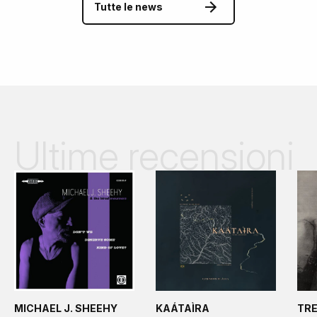
Tutte le news
Ultime recensioni
MICHAEL J. SHEEHY
KAÁTAÌRA
TR