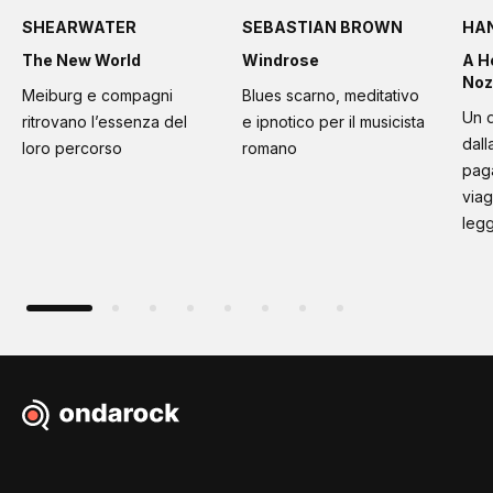
SHEARWATER
SEBASTIAN BROWN
HA
The New World
Windrose
A H
Noz
Meiburg e compagni
Blues scarno, meditativo
Un d
ritrovano l’essenza del
e ipnotico per il musicista
dall
loro percorso
romano
paga
viag
leg