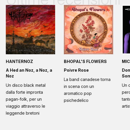
HANTERNOZ
BHOPAL'S FLOWERS
MIC
A Hed an Noz, a Noz, a
Poivre Rose
Don
Noz
Som
La band canadese torna
Un disco black metal
Un 
in scena con un
dalla forte impronta
per
aromatico pop
pagan-folk, per un
tant
psichedelico
viaggio attraverso le
artis
leggende bretoni