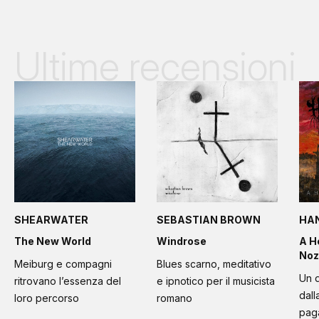
Ultime recensioni
SHEARWATER
SEBASTIAN BROWN
HA
The New World
Windrose
A H
Noz
Meiburg e compagni
Blues scarno, meditativo
Un d
ritrovano l’essenza del
e ipnotico per il musicista
dall
loro percorso
romano
paga