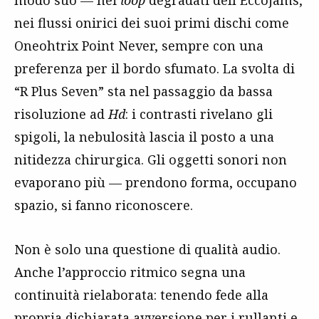
modo suo — nei
loop
degradati dell’Eccojams,
nei flussi onirici dei suoi primi dischi come
Oneohtrix Point Never, sempre con una
preferenza per il bordo sfumato. La svolta di
“R Plus Seven” sta nel passaggio da bassa
risoluzione ad
Hd
: i contrasti rivelano gli
spigoli, la nebulosità lascia il posto a una
nitidezza chirurgica. Gli oggetti sonori non
evaporano più — prendono forma, occupano
spazio, si fanno riconoscere.
Non è solo una questione di qualità audio.
Anche l’approccio ritmico segna una
continuità rielaborata: tenendo fede alla
propria
dichiarata
avversione per i rullanti e