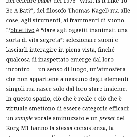
nel celebre
paper
del 1976 “What Is It Like To
Be A Bat?”, del filosofo Thomas Nagel) ma alle
cose, agli strumenti, ai frammenti di suono.
L’
obiettivo
è “dare agli oggetti inanimati una
sorta di vita segreta”: selezionare suoni e
lasciarli interagire in piena vista, finché
qualcosa di inaspettato emerge dal loro
incontro — un senso di luogo, un’atmosfera
che non appartiene a nessuno degli elementi
singoli ma nasce solo dal loro stare insieme.
In questo spazio, ciò che è reale e ciò che è
virtuale smettono di essere categorie efficaci:
un
sample
vocale sminuzzato e un
preset
del
Korg M1 hanno la stessa consistenza, la