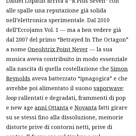
Daniel Lopatin arriva a “R Plus Seven” con
alle spalle una reputazione già solida
nell’elettronica sperimentale. Dal 2010
dell’Eccojams Vol. 1 — ma a ben vedere già
dal 2007 del primo “Betrayed In The Octagon”
a nome
Oneohtrix Point Never
— la sua
musica aveva contribuito in modo essenziale
alla nascita di quella costellazione che
Simon
Reynolds
aveva battezzato “ipnagogica” e che
avrebbe poi alimentato il suono
vaporwave
:
loop
rallentati e degradati, frammenti di pop
e new age
anni Ottanta
e
Novanta
fatti girare
su se stessi fino alla dissoluzione, memorie
distorte prive di contorni netti, prive di