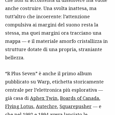
che non si accontenta di dissolvere ma vuole
anche costruire. Una svolta inattesa, ma
tutt’altro che incoerente: l’attenzione
compulsiva ai margini del suono resta la
stessa, ma quei margini ora tracciano una
mappa — e il materiale amorfo cristallizza in
strutture dotate di una propria, straniante
bellezza.
“R Plus Seven” è anche il primo album
pubblicato su Warp, etichetta storicamente
centrale per l’elettronica più esplorativa —
già casa di
Aphex Twin
,
Boards of Canada
,
Flying Lotus
,
Autechre
,
Squarepusher
— e
che nel 1992 e 1994 aveva lanciato le