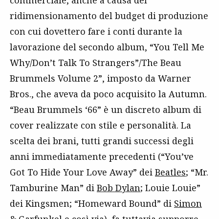
ridimensionamento del budget di produzione
con cui dovettero fare i conti durante la
lavorazione del secondo album, “You Tell Me
Why/Don’t Talk To Strangers”/The Beau
Brummels Volume 2”, imposto da Warner
Bros., che aveva da poco acquisito la Autumn.
“Beau Brummels ‘66” è un discreto album di
cover realizzate con stile e personalità. La
scelta dei brani, tutti grandi successi degli
anni immediatamente precedenti (“You’ve
Got To Hide Your Love Away” dei
Beatles
; “Mr.
Tamburine Man” di
Bob Dylan
; Louie Louie”
dei Kingsmen; “Homeward Bound” di
Simon
& Garfunkel
e così via), fa tuttavia supporre