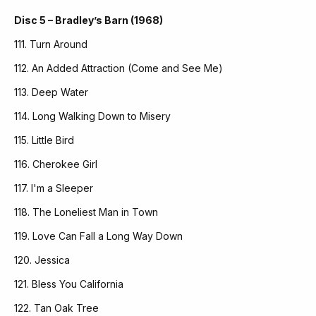
Disc 5 – Bradley’s Barn (1968)
111. Turn Around
112. An Added Attraction (Come and See Me)
113. Deep Water
114. Long Walking Down to Misery
115. Little Bird
116. Cherokee Girl
117. I'm a Sleeper
118. The Loneliest Man in Town
119. Love Can Fall a Long Way Down
120. Jessica
121. Bless You California
122. Tan Oak Tree