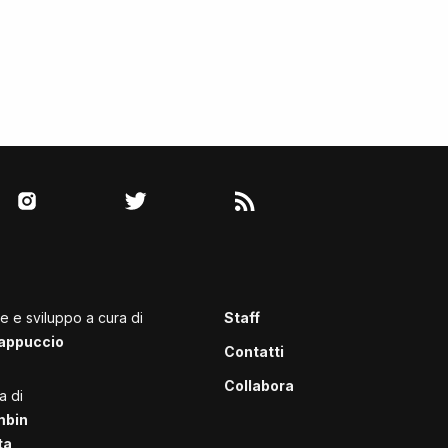
le e sviluppo a cura di
Staff
appuccio
Contatti
Collabora
a di
mbin
ta