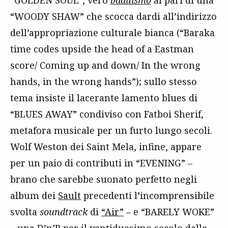
“GOLDEN SOUL”, vero
baduismo
al pari di una
“WOODY SHAW” che scocca dardi all’indirizzo
dell’appropriazione culturale bianca (“Baraka
time codes upside the head of a Eastman
score/ Coming up and down/ In the wrong
hands, in the wrong hands”); sullo stesso
tema insiste il lacerante lamento blues di
“BLUES AWAY” condiviso con Fatboi Sherif,
metafora musicale per un furto lungo secoli.
Wolf Weston dei Saint Mela, infine, appare
per un paio di contributi in “EVENING” –
brano che sarebbe suonato perfetto negli
album dei
Sault
precedenti l’incomprensibile
svolta
soundtrack
di
“Air”
– e “BARELY WOKE”