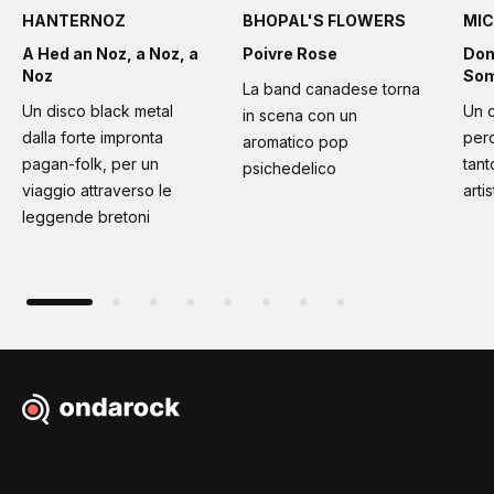
HANTERNOZ
BHOPAL'S FLOWERS
MIC
A Hed an Noz, a Noz, a
Poivre Rose
Don
Noz
Som
La band canadese torna
Un disco black metal
Un 
in scena con un
dalla forte impronta
per
aromatico pop
pagan-folk, per un
tant
psichedelico
viaggio attraverso le
artis
leggende bretoni