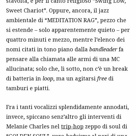
stavolta, è per il canto religioso “Swing Low,
Sweet Chariot”. Oppure, ancora, il jazz
ambientale di “MEDITATION RAG”, pezzo che
si estende – solo apparentemente quieto – per
quattro minuti e mezzo, mentre l’elenco dei
nomi citati in tono piano dalla
bandleader
fa
pensare alla chiamata alle armi di una MC
allucinata; solo che, lì sotto, non c’è un break
di batteria in
loop
, ma un agitarsi
free
di
tamburi e piatti.
Fra i tanti vocalizzi splendidamente annodati,
invece, spiccano senz’altro gli interventi di
Melanie Charles nel
trip-hop
zeppo di soul di